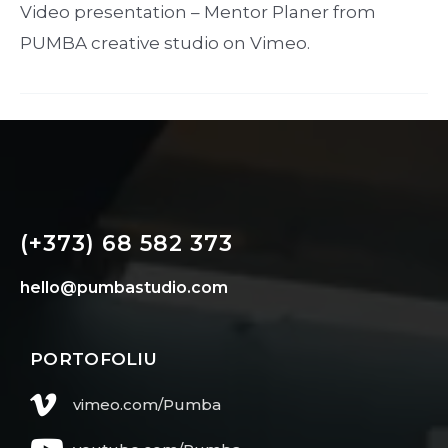
Video presentation – Mentor Planer from
PUMBA creative studio on Vimeo.
(+373) 68 582 373
hello@pumbastudio.com
PORTOFOLIU
vimeo.com/Pumba