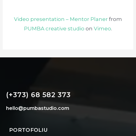
Video presentation – Mentor Planer
from
PUMBA creative studio
on
Vimeo
.
(+373) 68 582 373
hello@pumbastudio.com
PORTOFOLIU