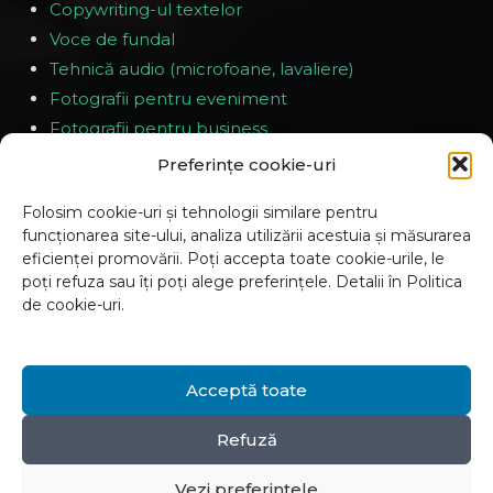
Copywriting-ul textelor
Voce de fundal
Tehnică audio (microfoane, lavaliere)
Fotografii pentru eveniment
Fotografii pentru business
Preferințe cookie-uri
EVENIMENTE
Folosim cookie-uri și tehnologii similare pentru
funcționarea site-ului, analiza utilizării acestuia și măsurarea
Scenariu preliminar
eficienței promovării. Poți accepta toate cookie-urile, le
Prezența pe toată durata evenimentului
poți refuza sau îți poți alege preferințele. Detalii în Politica
de cookie-uri.
Filmare cu 1-4 operatori
Material predat în decurs de 2-3 zile
Acceptă toate
Refuză
Politica de confidențialitate
© 2025 «PUMBA Creative Studio»
Vezi preferințele