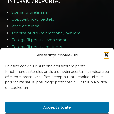
INTERVIU / REPORTAJ
Scenariu preliminar
Copywriting-ul textelor
Voce de fundal
Tehnică audio (microfoane, lavaliere)
Fotografii pentru eveniment
Fotografii pentru business
Preferințe cookie-uri
EVENIMENTE
Folosim cookie-uri și tehnologii similare pentru
funcționarea site-ului, analiza utilizării acestuia și măsurarea
Scenariu preliminar
eficienței promovării. Poți accepta toate cookie-urile, le
Prezența pe toată durata evenimentului
poți refuza sau îți poți alege preferințele. Detalii în Politica
de cookie-uri.
Filmare cu 1-4 operatori
Material predat în decurs de 2-3 zile
Acceptă toate