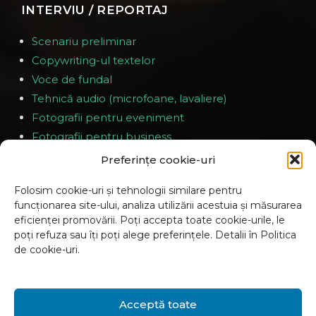
INTERVIU / REPORTAJ
Scenariu preliminar
Copywriting-ul textelor
Voce de fundal
Tehnică audio (microfoane, lavaliere)
Fotografii pentru eveniment
Fotografii pentru business
Preferințe cookie-uri
EVENIMENTE
Folosim cookie-uri și tehnologii similare pentru
funcționarea site-ului, analiza utilizării acestuia și măsurarea
Scenariu preliminar
eficienței promovării. Poți accepta toate cookie-urile, le
Prezența pe toată durata evenimentului
poți refuza sau îți poți alege preferințele. Detalii în Politica
de cookie-uri.
Filmare cu 1-4 operatori
Material predat în decurs de 2-3 zile
Acceptă toate