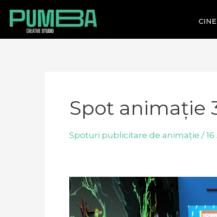
CIN
Spot animație
Spoturi publicitare de animație
/
16