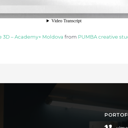
ie 3D – Academy+ Moldova
from
PUMBA creative stu
PORTOF