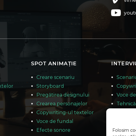
vim
you
SPOT ANIMAȚIE
INTERVI
Creare scenariu
Scenari
xtelor
Storyboard
Copywri
Pregătirea designului
Voce de
Crearea personajelor
Tehnică
Copywriting-ul textelor
lavalier
Voce de fundal
Fotogra
Efecte sonore
evenim
Folosim coo