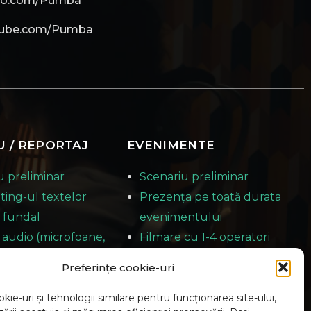
eo.com/Pumba
tube.com/Pumba
U / REPORTAJ
EVENIMENTE
u preliminar
Scenariu preliminar
ting-ul textelor
Prezența pe toată durata
 fundal
evenimentului
 audio (microfoane,
Filmare cu 1-4 operatori
e)
Material predat în decurs
Preferințe cookie-uri
fii pentru
de 2-3 zile
ent
kie-uri și tehnologii similare pentru funcționarea site-ului,