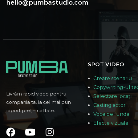
hello@pumbastudio.com
SPOT VIDEO
Creare scenariu
Copywriting-ul te
Livrăm rapid video pentru
Selectare locații
compania ta, la cel mai bun
Casting actori
raport preț – calitate.
Voce de fundal
Efecte vizuale