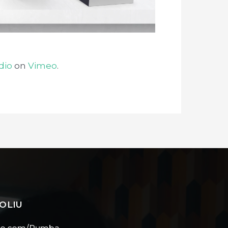
dio
on
Vimeo
.
OLIU