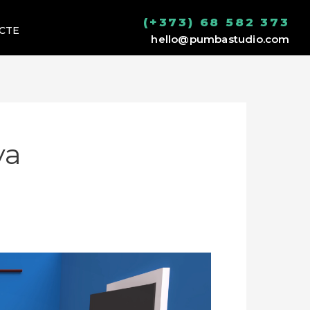
(+373) 68 582 373
CTE
hello@pumbastudio.com
va